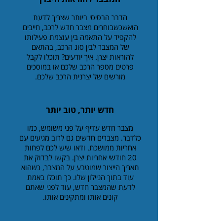
הדבר הבסיסי ביותר שצריך לדעת
הואשכשבוחרים מצבר חדש לרכב, חייבים
להקפיד על התאמה בין עוצמת פעילותו
של המצבר לבין סוג הרכב, בהתאם
להוראות יצרן. איך יודעים? תוכלו לקבל
פרטים מספר הרכב שלכם או במוסכים
מורשים של יצרנית הרכב שלכם.
חדש יותר, טוב יותר
מצבר חדש עדיף על פני משומש, כמו
כלדבר. מצברים חדשים גם לרוב מגיעים עם
אחריות ממושכת. ודאו שיש לכם לפחות
20 חודשי אחריות יצרן. בקשו לבדוק את
תאריך הייצור שמוטבע על המצבר, כשהוא
עוד בתוך הניילון שלו. כך תוכלו באמת
לדעת שהמצבר חדש, עוד לפני שאתם
קונים אותו ומתקינים אותו.