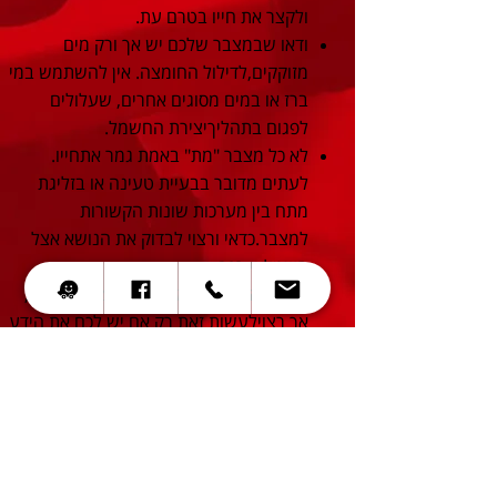
ולקצר את חייו בטרם עת.
ודאו שבמצבר שלכם יש אך ורק מים
מזוקקים,לדילול החומצה. אין להשתמש במי
ברז או במים מסוגים אחרים, שעלולים
לפגום בתהליךיצירת החשמל.
לא כל מצבר "מת" באמת גמר אתחייו.
לעתים מדובר בבעיית טעינה או בזליגת
מתח בין מערכות שונות הקשורות
למצבר.כדאי ורצוי לבדוק את הנושא אצל
חשמלאי רכב.
אומנם אפשר להחליף לבד מצבר שנגמר,
אך רצוילעשות זאת רק אם יש לכם את הידע
הדרוש. טעות אחת קטנה, כגון חיבור שגוי
של צדדיהמצבר למנוע, ואתם עלולים לסיים
עם בעיה גדולה יותר ממצבר מת.