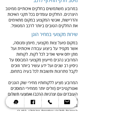
מיטב חלקי החילוף לרכב
במרובע משתמשים בחלקים איכותיים ממיטב
היצרנים. החלקים עומדים בכל תקני האיכות
והדרישות, ואנשי המקצוע במקום מתאימים
את החלקים הטובים ביותר לרכב המטופל.
שירות מקצועי במחיר הוגן
במקום פועל צוות מקצועי, מיומן ומנוסה,
אשר מקפיד על ביצוע עבודה איכותית ועל
מתן יחס אישי ואדיב לכל לקוח. לקוחות
המרובע נהנים מייעוץ מקצועי המבוסס על
ניסיון רב שנים ועל ידע עשיר ביותר וזוכים
לקבל פתרונות ותשובות לכל בעיה בתחום.
המרובע מציע ללקוחותיו מחירי שוק הוגנים
ואטרקטיביים (זולים יותר ממחירי המוסכים
העובדים עם יצרניות הרכב) ואמצעי תשלום
נוחים. המרובע עובד עם חברות הביטוח
בהסדר ומבצע עבור לקוחות חברות הביטוח
השונות תיקוני שמשות שניזוקו. כמו כן